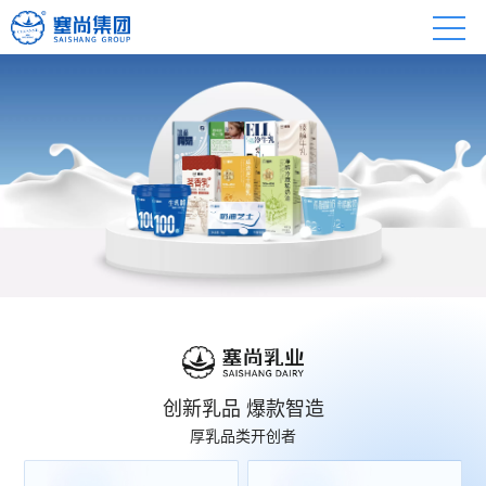
创新乳品 爆款智造
厚乳品类开创者