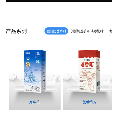
产品系列
创新奶基系列
创新奶基系列(洁净配料)
发酵
厚牛乳
茗香乳A