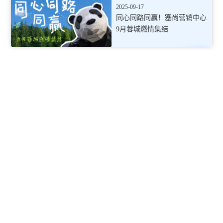
2025-09-17
同心同路同赢！塞尚营销中心
9月蓉城燃情集结